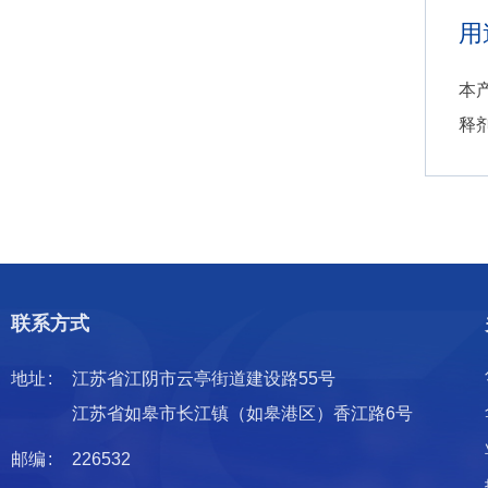
用
本
释
联系方式
地址
江苏省江阴市云亭街道建设路55号
江苏省如皋市长江镇（如皋港区）香江路6号
邮编
226532