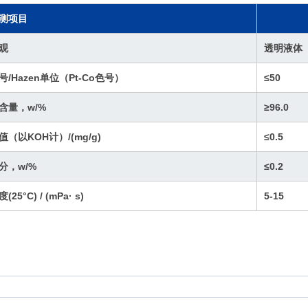
测项目
技术
观
透明液体
号/Hazen单位（Pt-Co色号）
≤50
含量，w/%
≥96.0
值（以KOH计）/(mg/g)
≤0.5
分，w/%
≤0.2
(25°C) / (mPa· s)
5-15