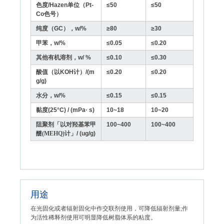
色度/Hazen单位（Pt-
≤50
≤50
Co色号）
纯度（GC），w/%
≥80
≥30
甲苯，w/%
≤0.05
≤0.20
其他有机溶剂，w/ %
≤0.10
≤0.30
酸值（以KOH计）/(m
≤0.20
≤0.20
g/g)
水分，w/%
≤0.15
≤0.15
黏度(25°C) / (mPa· s)
10~18
10~20
阻聚剂
「以对羟基苯甲
100~400
100~400
醚(MEHQ)计」
/ (ug/g)
用途
在光固化或者辐射固化中作交联剂使用，可降低辐射剂量;作
为活性稀释剂使用可明显降低树脂体系的粘度。